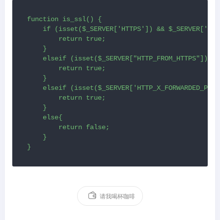
function is_ssl() {

    if (isset($_SERVER['HTTPS']) && $_SERVER['HTT
        return true;

    }

    elseif (isset($_SERVER["HTTP_FROM_HTTPS"])&&$
        return true;

    }

    elseif (isset($_SERVER['HTTP_X_FORWARDED_PROT
        return true;

    }

    else{

        return false;

    }

}
请我喝杯咖啡