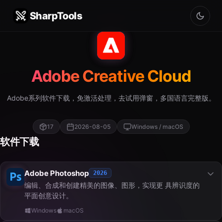
SharpTools
Adobe Creative Cloud
Adobe系列软件下载，免激活处理，去试用弹窗，多国语言完整版。
17
2026-08-05
Windows / macOS
软件下载
Adobe Photoshop
2026
编辑、合成和创建精美的图像、图形，实现更 具辨识度的
平面创意设计。
Windows
macOS