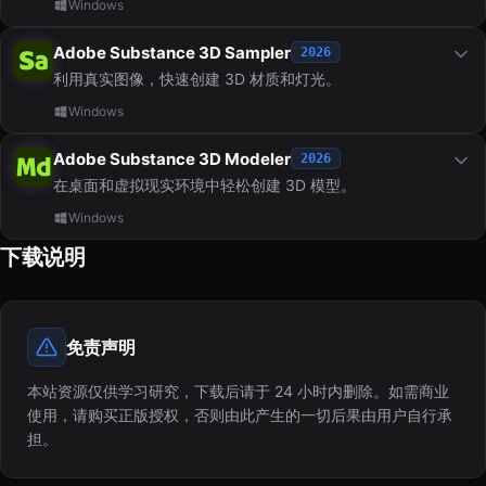
macOS 版
Windows 版
https://pan.xunlei.com/s/VOyqFyp9WzDQNDXQdXYXH1VDA1?pwd=vsfn#
Windows
Windows 版
复制
提取码
Windows 版
rur9
复制
提取码
e6yx
版本
2020
https://pan.baidu.com/s/1xXq7GsnZqmogFJd-unFj1Q?pwd=cwuu
版本
2022
magnet:?xt=urn:btih:732B2B114108D76E86BFBE0871F49A5669A33F2C
版本
v49
复制
https://pan.baidu.com/s/1tp_HrM5pf6U_8JrCJzVybw?pwd=1fsb
提取码
vsfn
https://pan.baidu.com/s/12yxevnkRi4jhPTwyJvf_SQ?pwd=s4t1
Adobe Substance 3D Sampler
2026
复制
最新版本
提取码
cwuu
复制链接
Windows 版
复制
提取码
Windows 版
macOS 版
1fsb
Windows 版
复制
提取码
s4t1
版本
利用真实图像，快速创建 3D 材质和灯光。
2021
版本
2023
https://pan.baidu.com/s/1suJql2F76GyWiXsO7clcBg?pwd=mgte
https://pan.baidu.com/s/1DiwtfODbn-Q2DLjkHFQktA?pwd=p6hw
https://pan.baidu.com/s/1DUa-IOrKW_qbxwda7iMI9Q?pwd=zh9p
https://pan.baidu.com/s/19zoDRBuMpP7-iQf1Zsr7Eg?pwd=5geq
https://pan.xunlei.com/s/VOyqARcejKZjXgi_BymayV8nA1?pwd=yzfy#
Windows 版
Windows
复制
提取码
Windows 版
mgte
复制
复制
提取码
提取码
Windows 版
p6hw
zh9p
版本
2020
复制
提取码
5geq
复制
提取码
yzfy
版本
2022
magnet:?xt=urn:btih:FE33B04ACE1729167AFD6445D6239CF833EAAD52
https://pan.baidu.com/s/1D_BD2qAwR4G6bD-iKvzXWw?pwd=duvt
https://pan.baidu.com/s/1ABhZZwdgDWWo-59534A2FA?pwd=f5hd
Adobe Substance 3D Modeler
Windows 版
2026
最新版本
复制链接
复制
提取码
Windows 版
duvt
复制
提取码
f5hd
版本
2019
https://pan.baidu.com/s/1sop9cO2MxlwZv7-VxyKEcg?pwd=kcpv
版本
版本
在桌面和虚拟现实环境中轻松创建 3D 模型。
2021
2024
版本
版本
v48
2023
https://pan.baidu.com/s/1lPaX2jx0YTODGmFDg8Vflw?pwd=77qe
复制
提取码
kcpv
Windows 版
Windows 版
Windows
Windows 版
Windows 版
Windows 版
复制
提取码
Windows 版
77qe
版本
2020
版本
2022
macOS 版
https://pan.baidu.com/s/1lvJGoPBijlk6ozKdZF9bgw?pwd=4j58
magnet:?xt=urn:btih:3DD784DC7F6586C91C2C51664D906B6F0FB91FA7
https://pan.baidu.com/s/1UN3s6zDLrdv5VdJ5_psCeQ?pwd=r9g4
https://pan.baidu.com/s/1KDyq79aMCc_2svk8rplfAw?pwd=b4sq
https://pan.baidu.com/s/1z2hTZlXgg-dAjxT9ystc5w?pwd=6ydv
https://pan.baidu.com/s/10M7gjentURpHN30KI0_BOw?pwd=wety
下载说明
https://pan.baidu.com/s/1mzHA_gB8OisrxcJ3bREdqw?pwd=3pir
最新版本
复制链接
复制
提取码
Windows 版
4j58
复制
复制
提取码
提取码
Windows 版
r9g4
b4sq
复制
提取码
6ydv
复制
提取码
wety
版本
2021
复制
提取码
3pir
https://pan.baidu.com/s/1GzOUgpBD8ditEcoSjvx32Q?pwd=w9gc
https://pan.baidu.com/s/1ruUbACKhf-HcrM2ygkd8rQ?pwd=qfq3
https://pan.xunlei.com/s/VOyqAVu3wZF-RgyyZGOh1V9tA1?pwd=d9td#
Windows 版
复制
提取码
Windows 版
w9gc
复制
提取码
qfq3
复制
提取码
d9td
版本
2018
版本
2020
免责声明
版本
2022
magnet:?xt=urn:btih:9DF258B89B07C401F4169E2A98B42652FAA80945
https://pan.baidu.com/s/1KCPrdmGJxsZDT5QAW5y6gw?pwd=2ph2
版本
2019
Windows 版
复制链接
Windows 版
复制
提取码
Windows 版
2ph2
本站资源仅供学习研究，下载后请于 24 小时内删除。如需商业
版本
2019
版本
2021
Windows 版
https://pan.baidu.com/s/1i-oEeCealrv7s-vRy0f17w?pwd=njfz
版本
2023
https://pan.baidu.com/s/1XjOxaTC8NCp_8WbHB_0rGw?pwd=izpi
https://pan.baidu.com/s/1gDkDdfoRm5qlYU-kQ1sJkA?pwd=qpuy
使用，请购买正版授权，否则由此产生的一切后果由用户自行承
https://pan.baidu.com/s/1wNUh3mDOq1FkPPdZuGwrTA?pwd=gbrr
复制
提取码
Windows 版
njfz
复制
提取码
Windows 版
izpi
复制
担。
提取码
Windows 版
qpuy
版本
2020
复制
提取码
gbrr
https://pan.baidu.com/s/1S8Bgnf76mBvVmUClrzYy4A?pwd=me9r
https://pan.baidu.com/s/1quVjVi2LCYeZn3EOEbVnqQ?pwd=hme9
https://pan.baidu.com/s/1NKnitdroBWEXsKw0oaYQKQ?pwd=w9a7
macOS 版
复制
提取码
Windows 版
me9r