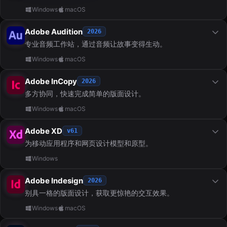
历史版本
Windows 版
https://pan.baidu.com/s/1fTQU-aCFfBpHtWbts6cZRA?pwd=qnny
Windows
macOS
复制链接
https://pan.xunlei.com/s/VOyqtYwhyGHV0Erhrw6JvZLEA1?pwd=8v8t#
复制
提取码
版本
qnny
2025
版本
2025
Adobe Audition
2026
最新版本
复制
提取码
8v8t
https://pan.xunlei.com/s/VOyqGHq7th3RWbbAosacP3pdA1?pwd=jzh6#
Windows 版
专业音频工作站，通过音频让故事变得生动。
macOS 版
Windows 版
magnet:?xt=urn:btih:1448CDD9AFD6F62F5B148D1FCB2744FC736C78FA
复制
提取码
jzh6
https://pan.xunlei.com/s/VOyqlQtI8PUia1uiFpgIAX-rA1?pwd=vtyd#
https://pan.xunlei.com/s/VOyqHNOiZ3ljs8NAo-oMmffRA1?pwd=8grw#
Windows 版
https://pan.xunlei.com/s/VOyqFlDoJ6tZ_Tjd2wq1710qA1?pwd=jzai#
Windows
macOS
复制链接
macOS 版
复制
提取码
vtyd
复制
提取码
8grw
https://pan.xunlei.com/s/VOyqtjjja9tOQmhe6CZQ7BsrA1?pwd=hn64#
复制
提取码
jzai
https://pan.xunlei.com/s/VOyqEgfc6-kz9A7ZR_8NdJ8qA1?pwd=zaae#
Adobe InCopy
2026
最新版本
复制
提取码
hn64
macOS 版
复制
提取码
zaae
多方协同，快速完成简单的版面设计。
macOS 版
版本
2024
https://pan.baidu.com/s/1zFADzlR2NTCCHgvGpA5E6A?pwd=sqsc
magnet:?xt=urn:btih:14FC8E21001F3326C7C8792C97D43853A4391388
历史版本
https://pan.baidu.com/s/1LVSNH0CketRL66hvUGaNYg?pwd=n5yu
https://pan.xunlei.com/s/VOyqGzXrL6stm_fB4PFwa3LCA1?pwd=c3p9#
Windows 版
Windows
macOS
复制链接
复制
提取码
sqsc
Windows 版
复制
提取码
n5yu
复制
提取码
c3p9
https://pan.xunlei.com/s/VOyqu1eZ5He6cKXb8WLU4_zkA1?pwd=7djx#
https://pan.xunlei.com/s/VOyqlHR5tGa_IlvBOgYzbGmcA1?pwd=h2fq#
版本
2025
Adobe XD
v61
最新版本
复制
提取码
7djx
复制
提取码
h2fq
版本
为移动应用程序和网页设计模型和原型。
macOS 版
2024
Windows 版
magnet:?xt=urn:btih:D2697FE94F77A7A91782B9078DC519E7A18F824B
版本
2024
历史版本
https://pan.xunlei.com/s/VOyqHT5x-TdlBMhrClxBDwPyA1?pwd=jxx2#
Windows 版
https://pan.xunlei.com/s/VOyqG7IhngxgM9QaOuf0HgECA1?pwd=nb4w#
Windows
Windows 版
复制链接
Windows 版
复制
提取码
jxx2
https://pan.xunlei.com/s/VOyqtf2rGQuNXHyJPxPz3NoOA1?pwd=4xhu#
复制
https://pan.baidu.com/s/1LKimb6FddtOe8tk8exBxeg?pwd=ma2r
提取码
nb4w
https://pan.baidu.com/s/1W7QI-2aZODXdeBudbW6Gsw?pwd=6hud
版本
2025
Adobe Indesign
2026
最新版本
复制
提取码
4xhu
复制
提取码
macOS 版
ma2r
复制
提取码
6hud
别具一格的版面设计，获取更惊艳的交互效果。
macOS 版
Windows 版
https://pan.baidu.com/s/1ttWi5zhKk5hneQgnFLaOzw?pwd=47j6
magnet:?xt=urn:btih:826C40C4CF7745AFAEFCA6310FD497938EE3812C
https://pan.xunlei.com/s/VOyqA4H76-kz9A7ZR_8NbIvnA1?pwd=gkk3#
历史版本
https://pan.xunlei.com/s/VOyqHlsckwhd7GBzvz0abnJCA1?pwd=sr49#
https://pan.xunlei.com/s/VOyq9nMkCYBn74uVZ1RTTzh-A1?pwd=47hg#
Windows 版
https://pan.xunlei.com/s/VOyqFYFofeuh5dHcO6P5-NA4A1?pwd=qerz#
Windows
macOS
复制链接
复制
提取码
47j6
复制
提取码
gkk3
复制
提取码
sr49
复制
https://pan.baidu.com/s/1OSGMaOZFD7kY0Hr5yvzTMQ?pwd=g5e6
提取码
47hg
复制
提取码
qerz