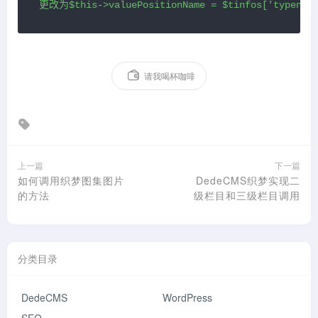
更改为$this->valuePositionName = $tinfos['typenam
请我喝杯咖啡
上一篇
下一篇
如何调用织梦图集图片
DedeCMS织梦实现二
的方法
级栏目和三级栏目调用
分类目录
DedeCMS
WordPress